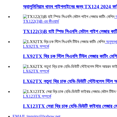
অ্যালুমিনিয়াম ধাতব পাইপলাইনের জন্য TX124 2024 ফাই
অ
TX122(3)B এর কীওয়ার্ড
TX122(3)B হাই স্পিড সিএনসি মেটাল পাইপ লেজার কাটি
অনুসন্ধ
LX92TX সম্পর্কে
LX92TX থ্রি চক স্টিল সিএনসি টিউব লেজার কাটিং মেশ
LX62TX সম্পর্কে
LX62TX নতুন! থ্রি চাক হেভি-ডিউটি ​​স্টেইনলেস স্টিল আ
LX123TX সম্পর্কে
LX123TX সেরা থ্রি চাক হেভি-ডিউটি ​​ফাইবার লেজার মে
EMAIL:inquiry@lxshow.net