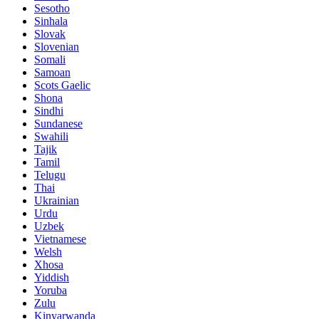
Sesotho
Sinhala
Slovak
Slovenian
Somali
Samoan
Scots Gaelic
Shona
Sindhi
Sundanese
Swahili
Tajik
Tamil
Telugu
Thai
Ukrainian
Urdu
Uzbek
Vietnamese
Welsh
Xhosa
Yiddish
Yoruba
Zulu
Kinyarwanda