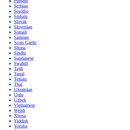
Punjabi
Serbian
Sesotho
Sinhala
Slovak
Slovenian
Somali
Samoan
Scots Gaelic
Shona
Sindhi
Sundanese
Swahili
Tajik
Tamil
Telugu
Thai
Ukrainian
Urdu
Uzbek
Vietnamese
Welsh
Xhosa
Yiddish
Yoruba