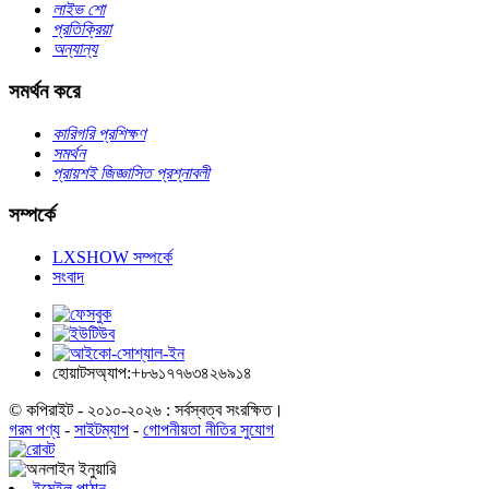
লাইভ শো
প্রতিক্রিয়া
অন্যান্য
সমর্থন করে
কারিগরি প্রশিক্ষণ
সমর্থন
প্রায়শই জিজ্ঞাসিত প্রশ্নাবলী
সম্পর্কে
LXSHOW সম্পর্কে
সংবাদ
হোয়াটসঅ্যাপ:+৮৬১৭৭৬৩৪২৬৯১৪
© কপিরাইট - ২০১০-২০২৬ : সর্বস্বত্ব সংরক্ষিত।
গরম পণ্য
-
সাইটম্যাপ
-
গোপনীয়তা নীতির সুযোগ
ইমেইল পাঠান