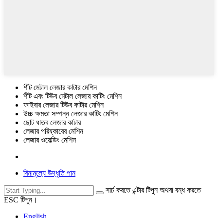
শীট মেটাল লেজার কাটার মেশিন
শীট এবং টিউব মেটাল লেজার কাটিং মেশিন
ফাইবার লেজার টিউব কাটার মেশিন
উচ্চ ক্ষমতা সম্পন্ন লেজার কাটিং মেশিন
ছোট ধাতব লেজার কাটার
লেজার পরিষ্কারের মেশিন
লেজার ওয়েল্ডিং মেশিন
বিনামূল্যে উদ্ধৃতি পান
সার্চ করতে এন্টার টিপুন অথবা বন্ধ করতে
ESC টিপুন।
English