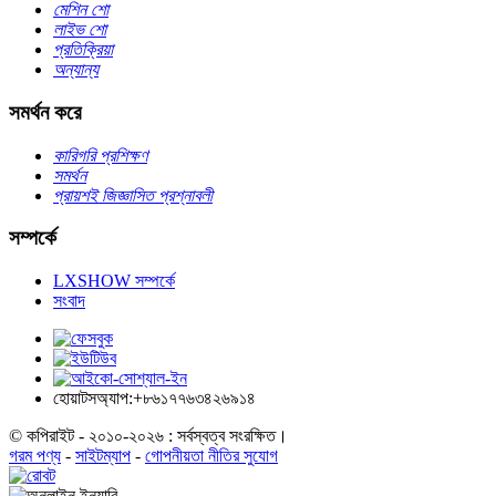
মেশিন শো
লাইভ শো
প্রতিক্রিয়া
অন্যান্য
সমর্থন করে
কারিগরি প্রশিক্ষণ
সমর্থন
প্রায়শই জিজ্ঞাসিত প্রশ্নাবলী
সম্পর্কে
LXSHOW সম্পর্কে
সংবাদ
হোয়াটসঅ্যাপ:+৮৬১৭৭৬৩৪২৬৯১৪
© কপিরাইট - ২০১০-২০২৬ : সর্বস্বত্ব সংরক্ষিত।
গরম পণ্য
-
সাইটম্যাপ
-
গোপনীয়তা নীতির সুযোগ