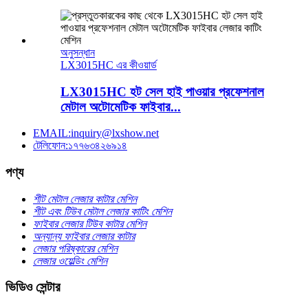
অনুসন্ধান
LX3015HC এর কীওয়ার্ড
LX3015HC হট সেল হাই পাওয়ার প্রফেশনাল
মেটাল অটোমেটিক ফাইবার...
EMAIL:inquiry@lxshow.net
টেলিফোন:১৭৭৬৩৪২৬৯১৪
পণ্য
শীট মেটাল লেজার কাটার মেশিন
শীট এবং টিউব মেটাল লেজার কাটিং মেশিন
ফাইবার লেজার টিউব কাটার মেশিন
অন্যান্য ফাইবার লেজার কাটার
লেজার পরিষ্কারের মেশিন
লেজার ওয়েল্ডিং মেশিন
ভিডিও সেন্টার