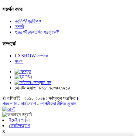
সমর্থন করে
কারিগরি প্রশিক্ষণ
সমর্থন
প্রায়শই জিজ্ঞাসিত প্রশ্নাবলী
সম্পর্কে
LXSHOW সম্পর্কে
সংবাদ
হোয়াটসঅ্যাপ:+৮৬১৭৭৬৩৪২৬৯১৪
© কপিরাইট - ২০১০-২০২৬ : সর্বস্বত্ব সংরক্ষিত।
গরম পণ্য
-
সাইটম্যাপ
-
গোপনীয়তা নীতির সুযোগ
ইমেইল পাঠান
হোয়াটসঅ্যাপ
x