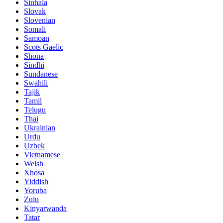
Sinhala
Slovak
Slovenian
Somali
Samoan
Scots Gaelic
Shona
Sindhi
Sundanese
Swahili
Tajik
Tamil
Telugu
Thai
Ukrainian
Urdu
Uzbek
Vietnamese
Welsh
Xhosa
Yiddish
Yoruba
Zulu
Kinyarwanda
Tatar