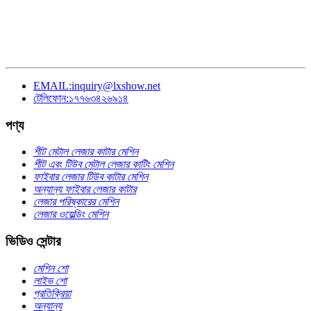
EMAIL:inquiry@lxshow.net
টেলিফোন:১৭৭৬৩৪২৬৯১৪
পণ্য
শীট মেটাল লেজার কাটার মেশিন
শীট এবং টিউব মেটাল লেজার কাটিং মেশিন
ফাইবার লেজার টিউব কাটার মেশিন
অন্যান্য ফাইবার লেজার কাটার
লেজার পরিষ্কারের মেশিন
লেজার ওয়েল্ডিং মেশিন
ভিডিও সেন্টার
মেশিন শো
লাইভ শো
প্রতিক্রিয়া
অন্যান্য