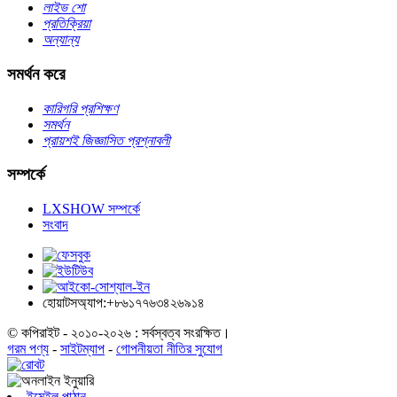
লাইভ শো
প্রতিক্রিয়া
অন্যান্য
সমর্থন করে
কারিগরি প্রশিক্ষণ
সমর্থন
প্রায়শই জিজ্ঞাসিত প্রশ্নাবলী
সম্পর্কে
LXSHOW সম্পর্কে
সংবাদ
হোয়াটসঅ্যাপ:+৮৬১৭৭৬৩৪২৬৯১৪
© কপিরাইট - ২০১০-২০২৬ : সর্বস্বত্ব সংরক্ষিত।
গরম পণ্য
-
সাইটম্যাপ
-
গোপনীয়তা নীতির সুযোগ
ইমেইল পাঠান