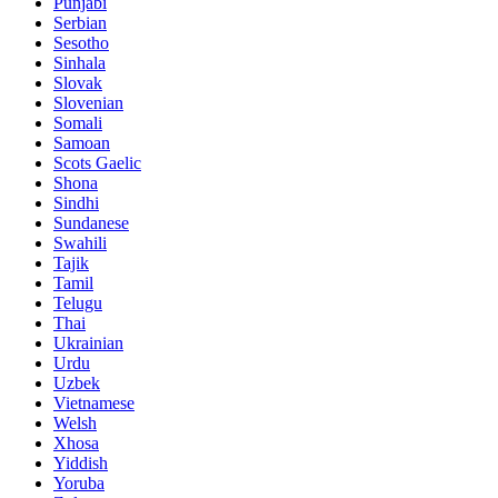
Punjabi
Serbian
Sesotho
Sinhala
Slovak
Slovenian
Somali
Samoan
Scots Gaelic
Shona
Sindhi
Sundanese
Swahili
Tajik
Tamil
Telugu
Thai
Ukrainian
Urdu
Uzbek
Vietnamese
Welsh
Xhosa
Yiddish
Yoruba