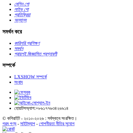
মেশিন শো
লাইভ শো
প্রতিক্রিয়া
অন্যান্য
সমর্থন করে
কারিগরি প্রশিক্ষণ
সমর্থন
প্রায়শই জিজ্ঞাসিত প্রশ্নাবলী
সম্পর্কে
LXSHOW সম্পর্কে
সংবাদ
হোয়াটসঅ্যাপ:+৮৬১৭৭৬৩৪২৬৯১৪
© কপিরাইট - ২০১০-২০২৬ : সর্বস্বত্ব সংরক্ষিত।
গরম পণ্য
-
সাইটম্যাপ
-
গোপনীয়তা নীতির সুযোগ