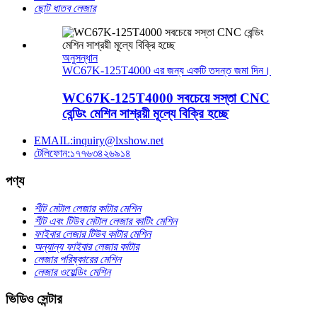
ছোট ধাতব লেজার
অনুসন্ধান
WC67K-125T4000 এর জন্য একটি তদন্ত জমা দিন।
WC67K-125T4000 সবচেয়ে সস্তা CNC
বেন্ডিং মেশিন সাশ্রয়ী মূল্যে বিক্রি হচ্ছে
EMAIL:inquiry@lxshow.net
টেলিফোন:১৭৭৬৩৪২৬৯১৪
পণ্য
শীট মেটাল লেজার কাটার মেশিন
শীট এবং টিউব মেটাল লেজার কাটিং মেশিন
ফাইবার লেজার টিউব কাটার মেশিন
অন্যান্য ফাইবার লেজার কাটার
লেজার পরিষ্কারের মেশিন
লেজার ওয়েল্ডিং মেশিন
ভিডিও সেন্টার