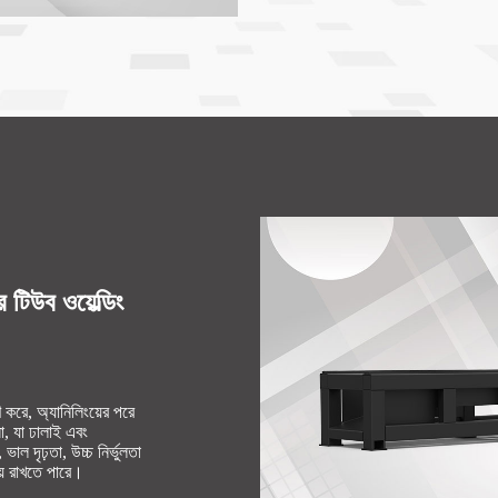
টিউব ওয়েল্ডিং
 করে, অ্যানিলিংয়ের পরে
সা, যা ঢালাই এবং
 ভাল দৃঢ়তা, উচ্চ নির্ভুলতা
ায় রাখতে পারে।