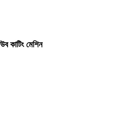
িউব কাটিং মেশিন