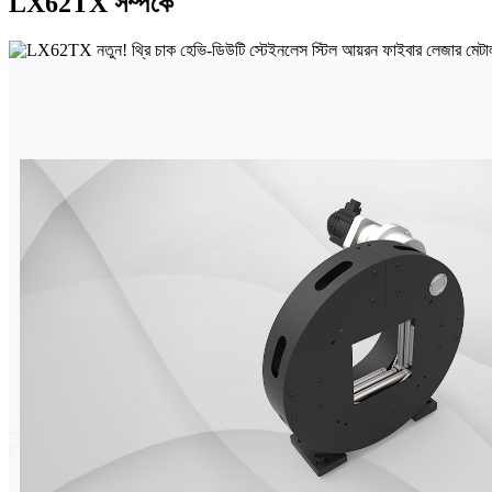
LX62TX সম্পর্কে