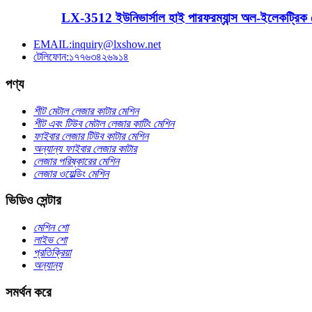
LX-3512 ইউনিভার্সাল হাই পারফরম্যান্স অল-ইলেকট্রিক বে
EMAIL:inquiry@lxshow.net
টেলিফোন:১৭৭৬৩৪২৬৯১৪
পণ্য
শীট মেটাল লেজার কাটার মেশিন
শীট এবং টিউব মেটাল লেজার কাটিং মেশিন
ফাইবার লেজার টিউব কাটার মেশিন
অন্যান্য ফাইবার লেজার কাটার
লেজার পরিষ্কারের মেশিন
লেজার ওয়েল্ডিং মেশিন
ভিডিও সেন্টার
মেশিন শো
লাইভ শো
প্রতিক্রিয়া
অন্যান্য
সমর্থন করে