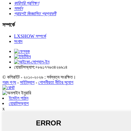
কারিগরি প্রশিক্ষণ
সমর্থন
প্রায়শই জিজ্ঞাসিত প্রশ্নাবলী
সম্পর্কে
LXSHOW সম্পর্কে
সংবাদ
হোয়াটসঅ্যাপ:+৮৬১৭৭৬৩৪২৬৯১৪
© কপিরাইট - ২০১০-২০২৬ : সর্বস্বত্ব সংরক্ষিত।
গরম পণ্য
-
সাইটম্যাপ
-
গোপনীয়তা নীতির সুযোগ
ইমেইল পাঠান
হোয়াটসঅ্যাপ
x