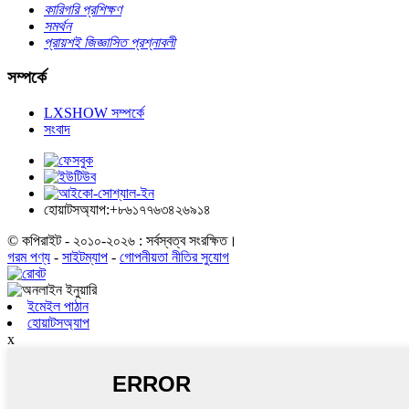
কারিগরি প্রশিক্ষণ
সমর্থন
প্রায়শই জিজ্ঞাসিত প্রশ্নাবলী
সম্পর্কে
LXSHOW সম্পর্কে
সংবাদ
হোয়াটসঅ্যাপ:+৮৬১৭৭৬৩৪২৬৯১৪
© কপিরাইট - ২০১০-২০২৬ : সর্বস্বত্ব সংরক্ষিত।
গরম পণ্য
-
সাইটম্যাপ
-
গোপনীয়তা নীতির সুযোগ
ইমেইল পাঠান
হোয়াটসঅ্যাপ
x