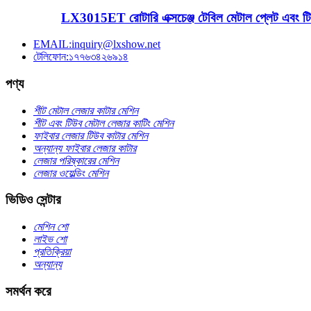
LX3015ET রোটারি এক্সচেঞ্জ টেবিল মেটাল প্লেট এবং টি
EMAIL:inquiry@lxshow.net
টেলিফোন:১৭৭৬৩৪২৬৯১৪
পণ্য
শীট মেটাল লেজার কাটার মেশিন
শীট এবং টিউব মেটাল লেজার কাটিং মেশিন
ফাইবার লেজার টিউব কাটার মেশিন
অন্যান্য ফাইবার লেজার কাটার
লেজার পরিষ্কারের মেশিন
লেজার ওয়েল্ডিং মেশিন
ভিডিও সেন্টার
মেশিন শো
লাইভ শো
প্রতিক্রিয়া
অন্যান্য
সমর্থন করে