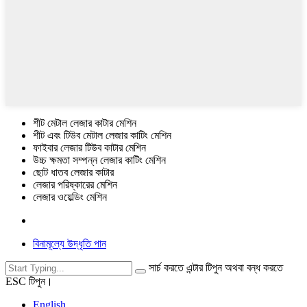
শীট মেটাল লেজার কাটার মেশিন
শীট এবং টিউব মেটাল লেজার কাটিং মেশিন
ফাইবার লেজার টিউব কাটার মেশিন
উচ্চ ক্ষমতা সম্পন্ন লেজার কাটিং মেশিন
ছোট ধাতব লেজার কাটার
লেজার পরিষ্কারের মেশিন
লেজার ওয়েল্ডিং মেশিন
বিনামূল্যে উদ্ধৃতি পান
সার্চ করতে এন্টার টিপুন অথবা বন্ধ করতে
ESC টিপুন।
English