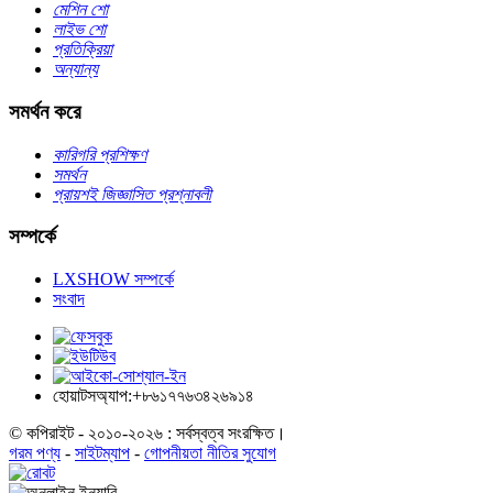
মেশিন শো
লাইভ শো
প্রতিক্রিয়া
অন্যান্য
সমর্থন করে
কারিগরি প্রশিক্ষণ
সমর্থন
প্রায়শই জিজ্ঞাসিত প্রশ্নাবলী
সম্পর্কে
LXSHOW সম্পর্কে
সংবাদ
হোয়াটসঅ্যাপ:+৮৬১৭৭৬৩৪২৬৯১৪
© কপিরাইট - ২০১০-২০২৬ : সর্বস্বত্ব সংরক্ষিত।
গরম পণ্য
-
সাইটম্যাপ
-
গোপনীয়তা নীতির সুযোগ