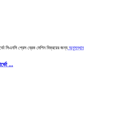
অনুসন্ধান
র্ভো ...