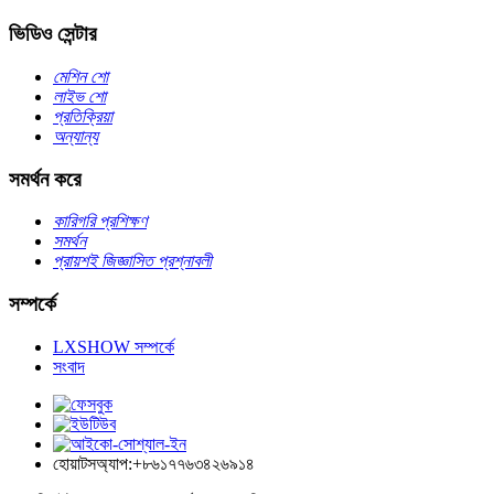
ভিডিও সেন্টার
মেশিন শো
লাইভ শো
প্রতিক্রিয়া
অন্যান্য
সমর্থন করে
কারিগরি প্রশিক্ষণ
সমর্থন
প্রায়শই জিজ্ঞাসিত প্রশ্নাবলী
সম্পর্কে
LXSHOW সম্পর্কে
সংবাদ
হোয়াটসঅ্যাপ:+৮৬১৭৭৬৩৪২৬৯১৪