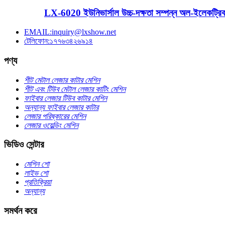
LX-6020 ইউনিভার্সাল উচ্চ-দক্ষতা সম্পন্ন অল-ইলেকট্রিক ব
EMAIL:inquiry@lxshow.net
টেলিফোন:১৭৭৬৩৪২৬৯১৪
পণ্য
শীট মেটাল লেজার কাটার মেশিন
শীট এবং টিউব মেটাল লেজার কাটিং মেশিন
ফাইবার লেজার টিউব কাটার মেশিন
অন্যান্য ফাইবার লেজার কাটার
লেজার পরিষ্কারের মেশিন
লেজার ওয়েল্ডিং মেশিন
ভিডিও সেন্টার
মেশিন শো
লাইভ শো
প্রতিক্রিয়া
অন্যান্য
সমর্থন করে