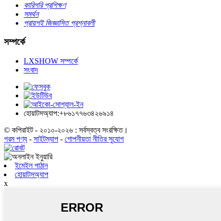
কারিগরি প্রশিক্ষণ
সমর্থন
প্রায়শই জিজ্ঞাসিত প্রশ্নাবলী
সম্পর্কে
LXSHOW সম্পর্কে
সংবাদ
হোয়াটসঅ্যাপ:+৮৬১৭৭৬৩৪২৬৯১৪
© কপিরাইট - ২০১০-২০২৬ : সর্বস্বত্ব সংরক্ষিত।
গরম পণ্য
-
সাইটম্যাপ
-
গোপনীয়তা নীতির সুযোগ
ইমেইল পাঠান
হোয়াটসঅ্যাপ
x