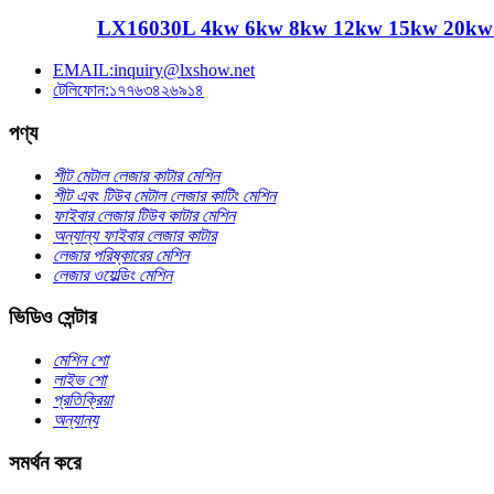
LX16030L 4kw 6kw 8kw 12kw 15kw 20kw cnc স
EMAIL:inquiry@lxshow.net
টেলিফোন:১৭৭৬৩৪২৬৯১৪
পণ্য
শীট মেটাল লেজার কাটার মেশিন
শীট এবং টিউব মেটাল লেজার কাটিং মেশিন
ফাইবার লেজার টিউব কাটার মেশিন
অন্যান্য ফাইবার লেজার কাটার
লেজার পরিষ্কারের মেশিন
লেজার ওয়েল্ডিং মেশিন
ভিডিও সেন্টার
মেশিন শো
লাইভ শো
প্রতিক্রিয়া
অন্যান্য
সমর্থন করে