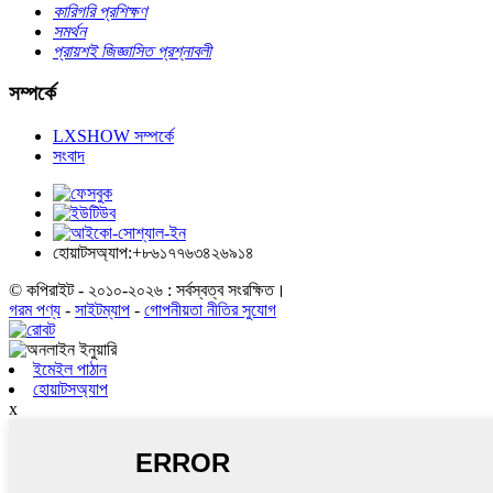
কারিগরি প্রশিক্ষণ
সমর্থন
প্রায়শই জিজ্ঞাসিত প্রশ্নাবলী
সম্পর্কে
LXSHOW সম্পর্কে
সংবাদ
হোয়াটসঅ্যাপ:+৮৬১৭৭৬৩৪২৬৯১৪
© কপিরাইট - ২০১০-২০২৬ : সর্বস্বত্ব সংরক্ষিত।
গরম পণ্য
-
সাইটম্যাপ
-
গোপনীয়তা নীতির সুযোগ
ইমেইল পাঠান
হোয়াটসঅ্যাপ
x