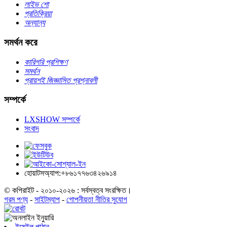
লাইভ শো
প্রতিক্রিয়া
অন্যান্য
সমর্থন করে
কারিগরি প্রশিক্ষণ
সমর্থন
প্রায়শই জিজ্ঞাসিত প্রশ্নাবলী
সম্পর্কে
LXSHOW সম্পর্কে
সংবাদ
হোয়াটসঅ্যাপ:+৮৬১৭৭৬৩৪২৬৯১৪
© কপিরাইট - ২০১০-২০২৬ : সর্বস্বত্ব সংরক্ষিত।
গরম পণ্য
-
সাইটম্যাপ
-
গোপনীয়তা নীতির সুযোগ
ইমেইল পাঠান