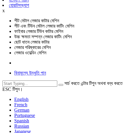
হোয়াটসঅ্যাপ
x
শীট মেটাল লেজার কাটার মেশিন
শীট এবং টিউব মেটাল লেজার কাটিং মেশিন
ফাইবার লেজার টিউব কাটার মেশিন
উচ্চ ক্ষমতা সম্পন্ন লেজার কাটিং মেশিন
ছোট ধাতব লেজার কাটার
লেজার পরিষ্কারের মেশিন
লেজার ওয়েল্ডিং মেশিন
বিনামূল্যে উদ্ধৃতি পান
সার্চ করতে এন্টার টিপুন অথবা বন্ধ করতে
ESC টিপুন।
English
French
German
Portuguese
Spanish
Russian
Japanese