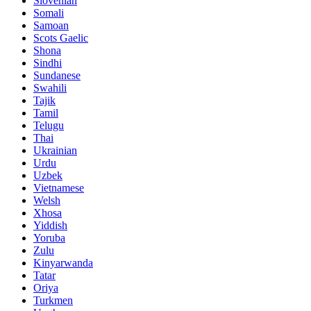
Slovenian
Somali
Samoan
Scots Gaelic
Shona
Sindhi
Sundanese
Swahili
Tajik
Tamil
Telugu
Thai
Ukrainian
Urdu
Uzbek
Vietnamese
Welsh
Xhosa
Yiddish
Yoruba
Zulu
Kinyarwanda
Tatar
Oriya
Turkmen