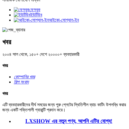
ফেসবুক
ইউটিউব
আইকো-সোশ্যাল-ইন
খবর
২০০৪ সাল থেকে, ১৫০+ দেশে ২০০০০+ ব্যবহারকারী
খবর
কোম্পানির খবর
শিল্প সংবাদ
খবর
এটি ব্যবহারকারীদের দীর্ঘ সময়ের জন্য পুরু প্লেটের স্থিতিশীল ব্যাচ কাটিং উপলব্ধি করার
জন্য একটি শক্তিশালী গ্যারান্টি প্রদান করে।
LXSHOW এর নতুন পণ্য, আপনি এটির যোগ্য!