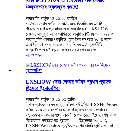
SteelFab 2024-এ LXSHOW লেজার
উজ্জ্বলভাবে জ্বলজ্বল করছে!
অ্যাডমিন কর্তৃক ২৪-০১-১১ তারিখে
ফাইবার লেজার কাটিং, ওয়েল্ডিং এবং ক্লিনিংয়ের একটি
শীর্ষস্থানীয় প্রস্তুতকারক এবং সরবরাহকারী LXSHOW
লেজার, সংযুক্ত আরব আমিরাতে অনুষ্ঠিত স্টিলফ্যাব ২০২৪-এ
অত্যাধুনিক লেজার প্রযুক্তি প্রদর্শনের মাধ্যমে ২০২৪ সালে
একটি ভালো সূচনা করেছে। চার দিনের এই প্রদর্শনীটি
জানুয়ারীতে একটি বড় সাফল্যের সাথে শেষ হয়েছে...
আরও পড়ুন
LXSHOW সেরা লেজার কাটার প্রধান গ্রাহক
হিসেবে ইন্দোনেশিয়া
অ্যাডমিন কর্তৃক ২৪-০১-০৪ তারিখে
বিশাল গ্রাহক বেসের মধ্যে, দক্ষিণ-পূর্ব এশিয়া LXSHOW-এর
কাটিং, ওয়েল্ডিং এবং পরিষ্কারের প্রযুক্তির সেরা লেজারের
বৃহত্তম বাজারগুলির মধ্যে একটি, যেখান থেকে ইন্দোনেশিয়া এবং
ভিয়েতনাম সবচেয়ে বড় গ্রাহক। ১১ ডিসেম্বর ২০২৩-এ,
LXSHOW লেজারের প্রযুক্তিগত প্রতিনিধি জুলিয়াস, ডো...
অফার করেছিলেন।