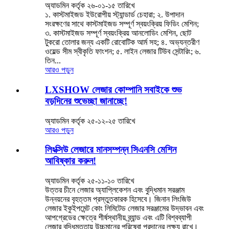
অ্যাডমিন কর্তৃক ২৬-০১-১৫ তারিখে
১. কাস্টমাইজড ইউরোপীয় স্ট্যান্ডার্ড চেহারা; ২. উপাদান
সংরক্ষণের সাথে কাস্টমাইজড সম্পূর্ণ স্বয়ংক্রিয় ফিডিং মেশিন;
৩. কাস্টমাইজড সম্পূর্ণ স্বয়ংক্রিয় আনলোডিং মেশিন, ছোট
টুকরো তোলার জন্য একটি রোবোটিক আর্ম সহ; ৪. অভ্যন্তরীণ
ওয়েল্ড সীম স্বীকৃতি ফাংশন; ৫. লাইন লেজার টিউব সেন্টারিং; ৬.
তিন...
আরও পড়ুন
LXSHOW লেজার কোম্পানি সবাইকে শুভ
বড়দিনের শুভেচ্ছা জানাচ্ছে!
অ্যাডমিন কর্তৃক ২৫-১২-২৫ তারিখে
আরও পড়ুন
লিংক্সিউ লেজারে মানসম্পন্ন সিএনসি মেশিন
আবিষ্কার করুন!
অ্যাডমিন কর্তৃক ২৫-১১-১০ তারিখে
উত্তর চীনে লেজার অ্যাপ্লিকেশন এবং বুদ্ধিমান সরঞ্জাম
উন্নয়নের বৃহত্তম প্রস্তুতকারক হিসেবে। জিনান লিংজিউ
লেজার ইকুইপমেন্ট কোং লিমিটেড লেজার সরঞ্জামের উদ্ভাবন এবং
আপগ্রেডের ক্ষেত্রে শীর্ষস্থানীয় ব্র্যান্ড এবং এটি বিশ্বব্যাপী
লেজার বুদ্ধিমত্তায় উচ্চমানের পরিষেবা প্রদানের লক্ষ্য রাখে।