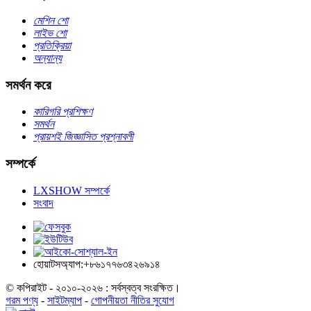
মেশিন শো
লাইভ শো
প্রতিক্রিয়া
অন্যান্য
সমর্থন করে
কারিগরি প্রশিক্ষণ
সমর্থন
প্রায়শই জিজ্ঞাসিত প্রশ্নাবলী
সম্পর্কে
LXSHOW সম্পর্কে
সংবাদ
হোয়াটসঅ্যাপ:+৮৬১৭৭৬৩৪২৬৯১৪
© কপিরাইট - ২০১০-২০২৬ : সর্বস্বত্ব সংরক্ষিত।
গরম পণ্য
-
সাইটম্যাপ
-
গোপনীয়তা নীতির সুযোগ