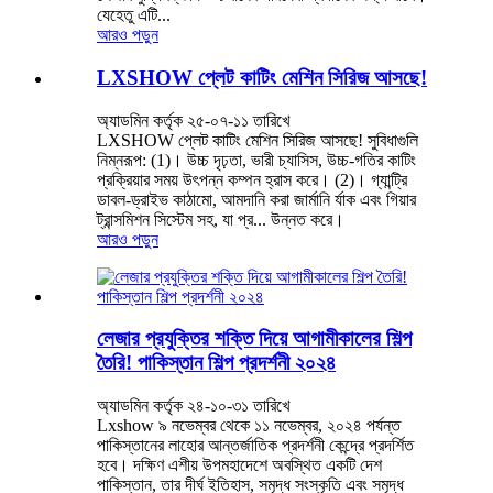
যেহেতু এটি...
আরও পড়ুন
LXSHOW প্লেট কাটিং মেশিন সিরিজ আসছে!
অ্যাডমিন কর্তৃক ২৫-০৭-১১ তারিখে
LXSHOW প্লেট কাটিং মেশিন সিরিজ আসছে! সুবিধাগুলি
নিম্নরূপ: (1)। উচ্চ দৃঢ়তা, ভারী চ্যাসিস, উচ্চ-গতির কাটিং
প্রক্রিয়ার সময় উৎপন্ন কম্পন হ্রাস করে। (2)। গ্যান্ট্রি
ডাবল-ড্রাইভ কাঠামো, আমদানি করা জার্মানি র্যাক এবং গিয়ার
ট্রান্সমিশন সিস্টেম সহ, যা প্র... উন্নত করে।
আরও পড়ুন
লেজার প্রযুক্তির শক্তি দিয়ে আগামীকালের শিল্প
তৈরি! পাকিস্তান শিল্প প্রদর্শনী ২০২৪
অ্যাডমিন কর্তৃক ২৪-১০-৩১ তারিখে
Lxshow ৯ নভেম্বর থেকে ১১ নভেম্বর, ২০২৪ পর্যন্ত
পাকিস্তানের লাহোর আন্তর্জাতিক প্রদর্শনী কেন্দ্রে প্রদর্শিত
হবে। দক্ষিণ এশীয় উপমহাদেশে অবস্থিত একটি দেশ
পাকিস্তান, তার দীর্ঘ ইতিহাস, সমৃদ্ধ সংস্কৃতি এবং সমৃদ্ধ