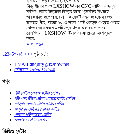
অ্যাডমিন কর্তৃক ২৩-১২-২৯ তারিখে
তীব্র শীতের পরও LXSHOW-এর CNC কাটিং-এর জন্য
সর্বশেষ লেজার উদ্ভাবন বিশ্বের কাছে প্রদর্শনের উৎসাহে
ভারাক্রান্ত হতে পারবে না। আরেকটি নতুন বছরকে স্বাগত
জানাতে গিয়ে, আমরা ২০২৪ সালে একটি গুরুত্বপূর্ণ ট্রেড শোতে
যোগদানের মাধ্যমে একটি নতুন যাত্রা শুরু করতে পেরে
রোমাঞ্চিত। LXSHOW স্টিলফ্যাব এক্সচেঞ্জে অংশগ্রহণ
করবে...
আরও পড়ুন
১
2
3
4
5
পরবর্তী >
>>
পৃষ্ঠা ১ / ৫
EMAIL:inquiry@lxshow.net
টেলিফোন:১৭৭৬৩৪২৬৯১৪
পণ্য
শীট মেটাল লেজার কাটার মেশিন
শীট এবং টিউব মেটাল লেজার কাটিং মেশিন
ফাইবার লেজার টিউব কাটার মেশিন
অন্যান্য ফাইবার লেজার কাটার
লেজার পরিষ্কারের মেশিন
লেজার ওয়েল্ডিং মেশিন
ভিডিও সেন্টার