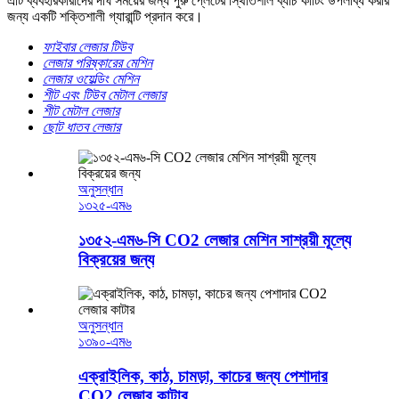
এটি ব্যবহারকারীদের দীর্ঘ সময়ের জন্য পুরু প্লেটের স্থিতিশীল ব্যাচ কাটিং উপলব্ধি করার
জন্য একটি শক্তিশালী গ্যারান্টি প্রদান করে।
ফাইবার লেজার টিউব
লেজার পরিষ্কারের মেশিন
লেজার ওয়েল্ডিং মেশিন
শীট এবং টিউব মেটাল লেজার
শীট মেটাল লেজার
ছোট ধাতব লেজার
অনুসন্ধান
১৩২৫-এম৬
১৩৫২-এম৬-সি CO2 লেজার মেশিন সাশ্রয়ী মূল্যে
বিক্রয়ের জন্য
অনুসন্ধান
১৩৯০-এম৬
এক্রাইলিক, কাঠ, চামড়া, কাচের জন্য পেশাদার
CO2 লেজার কাটার