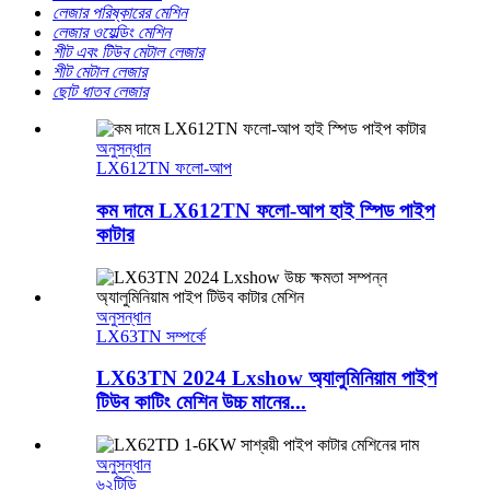
লেজার পরিষ্কারের মেশিন
লেজার ওয়েল্ডিং মেশিন
শীট এবং টিউব মেটাল লেজার
শীট মেটাল লেজার
ছোট ধাতব লেজার
অনুসন্ধান
LX612TN ফলো-আপ
কম দামে LX612TN ফলো-আপ হাই স্পিড পাইপ
কাটার
অনুসন্ধান
LX63TN সম্পর্কে
LX63TN 2024 Lxshow অ্যালুমিনিয়াম পাইপ
টিউব কাটিং মেশিন উচ্চ মানের...
অনুসন্ধান
৬২টিডি