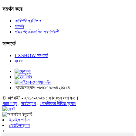
সমর্থন করে
কারিগরি প্রশিক্ষণ
সমর্থন
প্রায়শই জিজ্ঞাসিত প্রশ্নাবলী
সম্পর্কে
LXSHOW সম্পর্কে
সংবাদ
হোয়াটসঅ্যাপ:+৮৬১৭৭৬৩৪২৬৯১৪
© কপিরাইট - ২০১০-২০২৬ : সর্বস্বত্ব সংরক্ষিত।
গরম পণ্য
-
সাইটম্যাপ
-
গোপনীয়তা নীতির সুযোগ
ইমেইল পাঠান
হোয়াটসঅ্যাপ
x