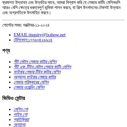
ক্রমাগত উদ্ভাবন এবং উন্নতির সাথে, আমরা বিশ্বাস করি যে লেজার কাটিং মেশিনগুলি
আরও বেশি ক্ষেত্রে গুরুত্বপূর্ণ ভূমিকা পালন করবে, যা শিল্প উৎপাদনের টেকসই উন্নয়ন
এবং অগ্রগতিকে উৎসাহিত করবে।
পোস্টের সময়: অক্টোবর-১১-২০২৪
EMAIL:inquiry@lxshow.net
টেলিফোন:১৭৭৬৩৪২৬৯১৪
পণ্য
শীট মেটাল লেজার কাটার মেশিন
শীট এবং টিউব মেটাল লেজার কাটিং মেশিন
ফাইবার লেজার টিউব কাটার মেশিন
অন্যান্য ফাইবার লেজার কাটার
লেজার পরিষ্কারের মেশিন
লেজার ওয়েল্ডিং মেশিন
ভিডিও সেন্টার
মেশিন শো
লাইভ শো
প্রতিক্রিয়া
অন্যান্য