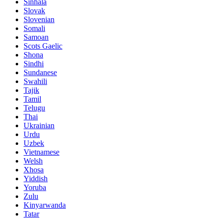
Sinhala
Slovak
Slovenian
Somali
Samoan
Scots Gaelic
Shona
Sindhi
Sundanese
Swahili
Tajik
Tamil
Telugu
Thai
Ukrainian
Urdu
Uzbek
Vietnamese
Welsh
Xhosa
Yiddish
Yoruba
Zulu
Kinyarwanda
Tatar