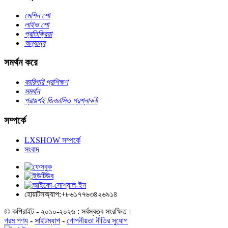
মেশিন শো
লাইভ শো
প্রতিক্রিয়া
অন্যান্য
সমর্থন করে
কারিগরি প্রশিক্ষণ
সমর্থন
প্রায়শই জিজ্ঞাসিত প্রশ্নাবলী
সম্পর্কে
LXSHOW সম্পর্কে
সংবাদ
হোয়াটসঅ্যাপ:+৮৬১৭৭৬৩৪২৬৯১৪
© কপিরাইট - ২০১০-২০২৬ : সর্বস্বত্ব সংরক্ষিত।
গরম পণ্য
-
সাইটম্যাপ
-
গোপনীয়তা নীতির সুযোগ