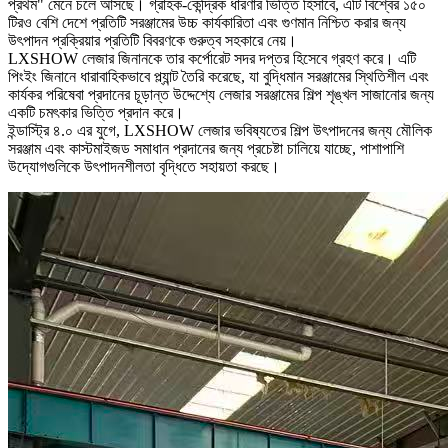
প্রথম" মেনে চলে আসছে। গ্রাহক-কেন্দ্রিক ধারণার ভিত্তি হিসাবে, এটি বিশ্বের ১৫০
টিরও বেশি দেশে প্রতিটি সরঞ্জামের উচ্চ কার্যকারিতা এবং গুণমান নিশ্চিত করার জন্য
উৎপাদন প্রক্রিয়ার প্রতিটি বিবরণকে গুরুত্ব সহকারে নেয়।
LXSHOW লেজার জিনানকে তার কর্পোরেট সদর দপ্তর হিসেবে গ্রহণ করে। এটি
পিংইং জিনানে ধারাবাহিকভাবে প্ল্যান্ট তৈরি করেছে, যা বুদ্ধিমান সরঞ্জামের স্থিতিশীল এবং
কার্যকর পরিষেবা প্রদানের চূড়ান্ত উদ্দেশ্যে লেজার সরঞ্জামের শিল্প শৃঙ্খল সাজানোর জন্য
একটি চমৎকার ভিত্তি প্রদান করে।
ইন্ডাস্ট্রি ৪.০ এর যুগে, LXSHOW লেজার ভবিষ্যতের শিল্প উৎপাদনের জন্য মৌলিক
সরঞ্জাম এবং কাস্টমাইজড সমাধান প্রদানের জন্য প্রচেষ্টা চালিয়ে যাচ্ছে, পাশাপাশি
উদ্যোগগুলিকে উৎপাদনশীলতা বৃদ্ধিতে সহায়তা করছে।