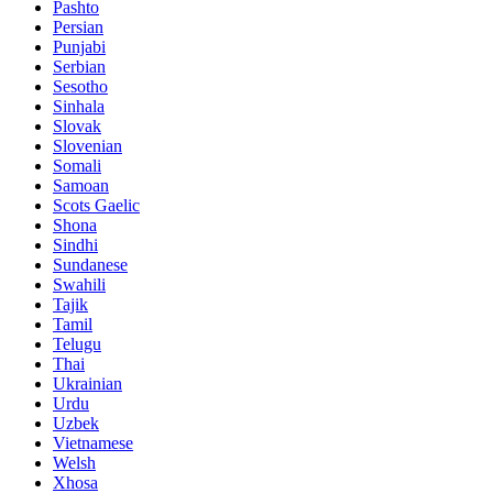
Pashto
Persian
Punjabi
Serbian
Sesotho
Sinhala
Slovak
Slovenian
Somali
Samoan
Scots Gaelic
Shona
Sindhi
Sundanese
Swahili
Tajik
Tamil
Telugu
Thai
Ukrainian
Urdu
Uzbek
Vietnamese
Welsh
Xhosa