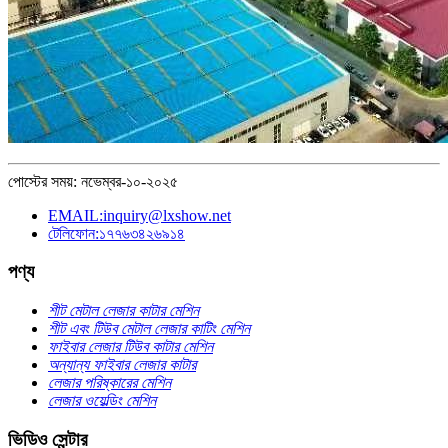
পোস্টের সময়: নভেম্বর-১০-২০২৫
EMAIL:inquiry@lxshow.net
টেলিফোন:১৭৭৬৩৪২৬৯১৪
পণ্য
শীট মেটাল লেজার কাটার মেশিন
শীট এবং টিউব মেটাল লেজার কাটিং মেশিন
ফাইবার লেজার টিউব কাটার মেশিন
অন্যান্য ফাইবার লেজার কাটার
লেজার পরিষ্কারের মেশিন
লেজার ওয়েল্ডিং মেশিন
ভিডিও সেন্টার