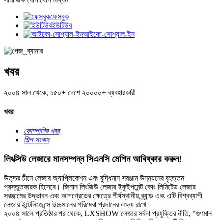
ফেসবুক
ইউটিউব
আইকো-সোশ্যাল-ইন
খবর
২০০৪ সাল থেকে, ১৫০+ দেশে ২০০০০+ ব্যবহারকারী
খবর
কোম্পানির খবর
শিল্প সংবাদ
লিংক্সিউ লেজারে মানসম্পন্ন সিএনসি মেশিন আবিষ্কার করুন!
উত্তর চীনে লেজার অ্যাপ্লিকেশন এবং বুদ্ধিমান সরঞ্জাম উন্নয়নের বৃহত্তম
প্রস্তুতকারক হিসেবে। জিনান লিংজিউ লেজার ইকুইপমেন্ট কোং লিমিটেড লেজার
সরঞ্জামের উদ্ভাবন এবং আপগ্রেডের ক্ষেত্রে শীর্ষস্থানীয় ব্র্যান্ড এবং এটি বিশ্বব্যাপী
লেজার ইন্টেলিজেন্সে উচ্চমানের পরিষেবা প্রদানের লক্ষ্য রাখে।
২০০৪ সালে প্রতিষ্ঠার পর থেকে, LXSHOW লেজার সর্বদা প্রযুক্তির নীতি, "গুণমান