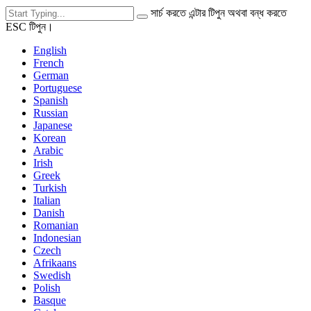
সার্চ করতে এন্টার টিপুন অথবা বন্ধ করতে
ESC টিপুন।
English
French
German
Portuguese
Spanish
Russian
Japanese
Korean
Arabic
Irish
Greek
Turkish
Italian
Danish
Romanian
Indonesian
Czech
Afrikaans
Swedish
Polish
Basque